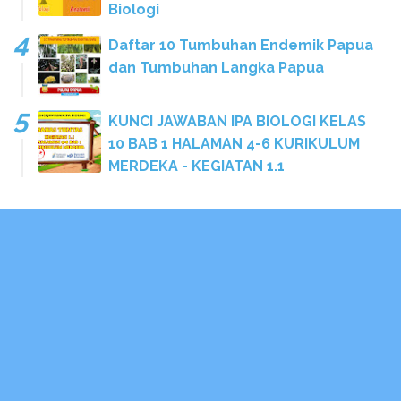
Biologi
Daftar 10 Tumbuhan Endemik Papua
dan Tumbuhan Langka Papua
KUNCI JAWABAN IPA BIOLOGI KELAS
10 BAB 1 HALAMAN 4-6 KURIKULUM
MERDEKA - KEGIATAN 1.1