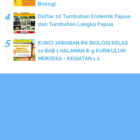
Biologi
Daftar 10 Tumbuhan Endemik Papua
dan Tumbuhan Langka Papua
KUNCI JAWABAN IPA BIOLOGI KELAS
10 BAB 1 HALAMAN 8-9 KURIKULUM
MERDEKA - KEGIATAN 1.2