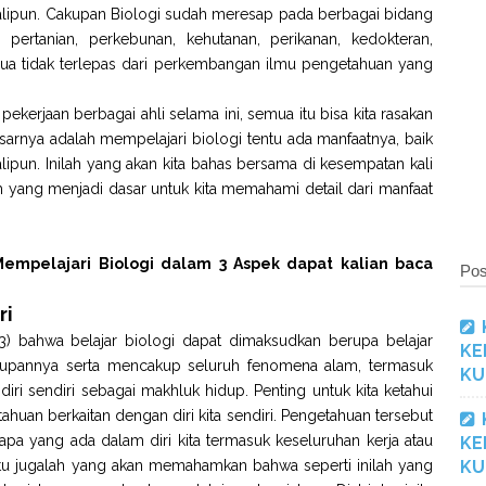
kalipun. Cakupan Biologi sudah meresap pada berbagai bidang
 pertanian, perkebunan, kehutanan, perikanan, kedokteran,
emua tidak terlepas dari perkembangan ilmu pengetahuan yang
erjaan berbagai ahli selama ini, semua itu bisa kita rasakan
sarnya adalah mempelajari biologi tentu ada manfaatnya, baik
kalipun. Inilah yang akan kita bahas bersama di kesempatan kali
ilah yang menjadi dasar untuk kita memahami detail dari manfaat
empelajari Biologi dalam 3 Aspek dapat kalian baca
Pos
ri
3) bahwa belajar biologi dapat dimaksudkan berupa belajar
KE
upannya serta mencakup seluruh fenomena alam, termasuk
KU
diri sendiri sebagai makhluk hidup. Penting untuk kita ketahui
uan berkaitan dengan diri kita sendiri. Pengetahuan tersebut
a yang ada dalam diri kita termasuk keseluruhan kerja atau
KE
tu jugalah yang akan memahamkan bahwa seperti inilah yang
KU