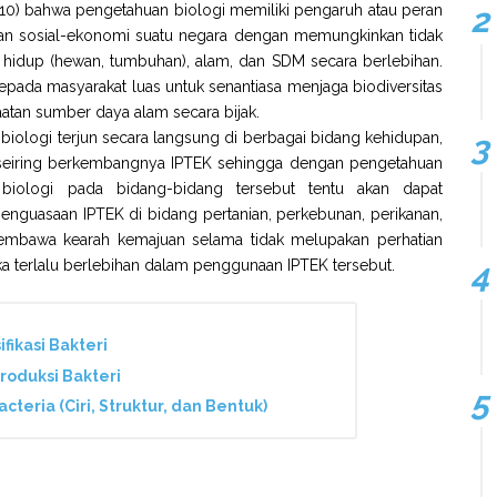
010) bahwa pengetahuan biologi memiliki pengaruh atau peran
n sosial-ekonomi suatu negara dengan memungkinkan tidak
uk hidup (hewan, tumbuhan), alam, dan SDM secara berlebihan.
epada masyarakat luas untuk senantiasa menjaga biodiversitas
tan sumber daya alam secara bijak.
biologi terjun secara langsung di berbagai bidang kehidupan,
n seiring berkembangnya IPTEK sehingga dengan pengetahuan
iologi pada bidang-bidang tersebut tentu akan dapat
enguasaan IPTEK di bidang pertanian, perkebunan, perikanan,
membawa kearah kemajuan selama tidak melupakan perhatian
a terlalu berlebihan dalam penggunaan IPTEK tersebut.
fikasi Bakteri
roduksi Bakteri
teria (Ciri, Struktur, dan Bentuk)