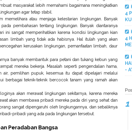
embuat masyarakat lebih memahami bagaimana meningkatkan
ngkungan agar tetap stabil.
4 
m memelihara atau menjaga kelestarian lingkungan. Banyak
KU
 pada pembahasan tentang lingkungan. Banyak diantaranya
i ini sangat memperihatikan karena kondisi lingkungan kian
4 
asan limbah yang tidak ada habisnya. Hal itulah yang akan
ME
cegahan kerusakan lingkungan, pemanfaatan limbah, daur
enarnya banyak membantuk para petani dan tukang kebun yang
HA
tempat mereka bekerja. Masalah seperti pengendalian hama,
- 
n air, pemilihan pupuk, kesemua itu dapat dipelajari melalui
hui berbagai teknik-teknik bercocok tanam yang ramah akan
Pos
loginya akan merawat lingkungan sekitarnya, karena mereka
rawat akan membawa pribadi mereka pada diri yang sehat dan
seorang sangat dipengaruhi oleh lingkungannya, dan sebaliknya
ribadi-pribadi yang ada pada lingkungan tersebut.
pan Peradaban Bangsa