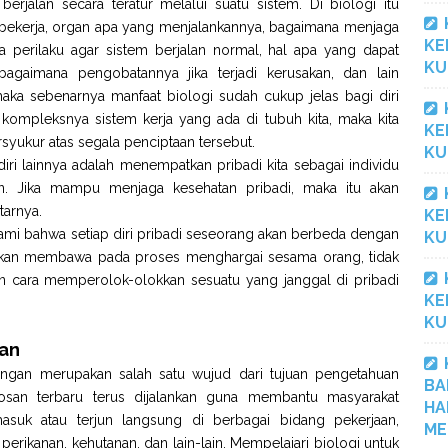
erjalan secara teratur melalui suatu sistem. Di biologi itu
 bekerja, organ apa yang menjalankannya, bagaimana menjaga
KE
 perilaku agar sistem berjalan normal, hal apa yang dapat
KU
agaimana pengobatannya jika terjadi kerusakan, dan lain
 maka sebenarnya manfaat biologi sudah cukup jelas bagi diri
kompleksnya sistem kerja yang ada di tubuh kita, maka kita
KE
rsyukur atas segala penciptaan tersebut.
KU
diri lainnya adalah menempatkan pribadi kita sebagai individu
n. Jika mampu menjaga kesehatan pribadi, maka itu akan
arnya.
KE
mi bahwa setiap diri pribadi seseorang akan berbeda dengan
KU
ni akan membawa pada proses menghargai sesama orang, tidak
cara memperolok-olokkan sesuatu yang janggal di pribadi
KE
KU
gan
kungan merupakan salah satu wujud dari tujuan pengetahuan
BA
osan terbaru terus dijalankan guna membantu masyarakat
HA
masuk atau terjun langsung di berbagai bidang pekerjaan,
ME
perikanan, kehutanan, dan lain-lain. Mempelajari biologi untuk