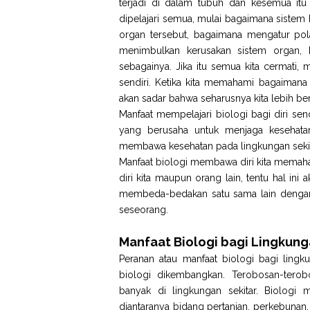
terjadi di dalam tubuh dan kesemua itu b
dipelajari semua, mulai bagaimana sistem
organ tersebut, bagaimana mengatur pola
menimbulkan kerusakan sistem organ, b
sebagainya. Jika itu semua kita cermati,
sendiri. Ketika kita memahami bagaimana 
akan sadar bahwa seharusnya kita lebih be
Manfaat mempelajari biologi bagi diri sen
yang berusaha untuk menjaga kesehata
membawa kesehatan pada lingkungan sekit
Manfaat biologi membawa diri kita memaha
diri kita maupun orang lain, tentu hal i
membeda-bedakan satu sama lain dengan 
seseorang.
Manfaat Biologi bagi Lingkun
Peranan atau manfaat biologi bagi ling
biologi dikembangkan. Terobosan-terob
banyak di lingkungan sekitar. Biologi 
diantaranya bidang pertanian, perkebunan, 