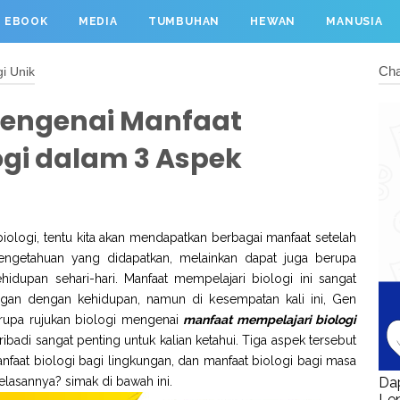
EBOOK
MEDIA
TUMBUHAN
HEWAN
MANUSIA
Cha
gi Unik
Mengenai Manfaat
ogi dalam 3 Aspek
iologi, tentu kita akan mendapatkan berbagai manfaat setelah
engetahuan yang didapatkan, melainkan dapat juga berupa
idupan sehari-hari. Manfaat mempelajari biologi ini sangat
an dengan kehidupan, namun di kesempatan kali ini, Gen
rupa rujukan biologi mengenai
manfaat mempelajari biologi
badi sangat penting untuk kalian ketahui. Tiga aspek tersebut
manfaat biologi bagi lingkungan, dan manfaat biologi bagi masa
asannya? simak di bawah ini.
Da
Le